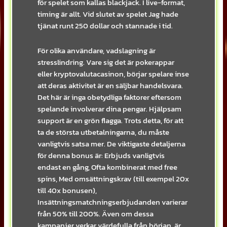
för spelet som kallas blackjack. I live-format,
timing är allt. Vid slutet av spelet Jag hade
tjänat runt 250 dollar och stannade i tid.
För olika användare, vadslagning är
stresslindring. Vare sig det är pokerappar
eller kryptovalutacasinon, börjar spelare inse
att deras aktivitet är en säljbar handelsvara.
Det här är inga obetydliga faktorer eftersom
spelande involverar dina pengar. Hjälpsam
support är en grön flagga. Trots detta, för att
ta de största utbetalningarna, du måste
vanligtvis satsa mer. De viktigaste detaljerna
för denna bonus är: Erbjuds vanligtvis
endast en gång, Ofta kombinerat med free
spins, Med omsättningskrav (till exempel 20x
till 40x bonusen),
Insättningsmatchningserbjudanden varierar
från 50% till 200%. Även om dessa
kampanjer verkar värdefulla från början, är