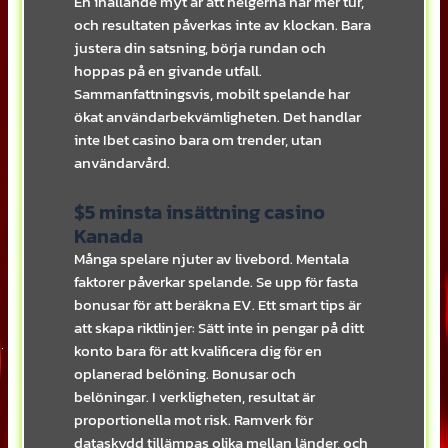
En ihållande myt är att helgerna har mer tur,
och resultaten påverkas inte av klockan. Bara
justera din satsning, börja rundan och
hoppas på en givande utfall.
Sammanfattningsvis, mobilt spelande har
ökat användarbekvämligheten. Det handlar
inte Ibet casino bara om trender, utan
användarvård.
$5 minsta insättning casino
Kanada
Många spelare njuter av livebord. Mentala
faktorer påverkar spelande. Se upp för fasta
bonusar för att beräkna EV. Ett smart tips är
att skapa riktlinjer: Sätt inte in pengar på ditt
konto bara för att kvalificera dig för en
oplanerad belöning. Bonusar och
belöningar. I verkligheten, resultat är
proportionella mot risk. Ramverk för
dataskydd tillämpas olika mellan länder, och