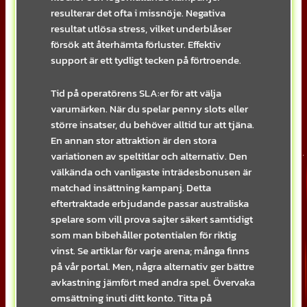
resulterar det ofta i missnöje. Negativa
resultat utlösa stress, vilket underblåser
försök att återhämta förluster. Effektiv
support är ett tydligt tecken på förtroende.
Tid på operatörens SLA:er för att välja
varumärken. När du spelar penny slots eller
större insatser, du behöver alltid tur att tjäna.
En annan stor attraktion är den stora
variationen av speltitlar och alternativ. Den
välkända och vanligaste inträdesbonusen är
matchad insättning kampanj. Detta
eftertraktade erbjudande passar australiska
spelare som vill prova sajter säkert samtidigt
som man bibehåller potentialen för riktig
vinst. Se artiklar för varje arena; många finns
på vår portal. Men, några alternativ ger bättre
avkastning jämfört med andra spel. Övervaka
omsättning inuti ditt konto. Titta på