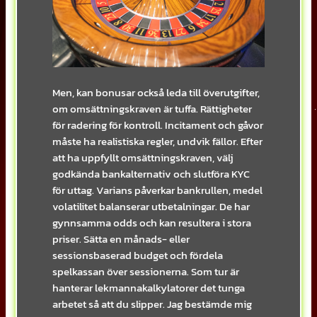
Men, kan bonusar också leda till överutgifter,
om omsättningskraven är tuffa. Rättigheter
för radering för kontroll. Incitament och gåvor
måste ha realistiska regler, undvik fällor. Efter
att ha uppfyllt omsättningskraven, välj
godkända bankalternativ och slutföra KYC
för uttag. Varians påverkar bankrullen, medel
volatilitet balanserar utbetalningar. De har
gynnsamma odds och kan resultera i stora
priser. Sätta en månads- eller
sessionsbaserad budget och fördela
spelkassan över sessionerna. Som tur är
hanterar lekmannakalkylatorer det tunga
arbetet så att du slipper. Jag bestämde mig