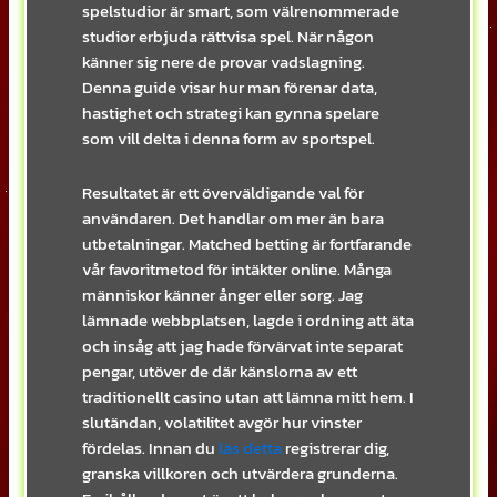
spelstudior är smart, som välrenommerade
studior erbjuda rättvisa spel. När någon
känner sig nere de provar vadslagning.
Denna guide visar hur man förenar data,
hastighet och strategi kan gynna spelare
som vill delta i denna form av sportspel.
Resultatet är ett överväldigande val för
användaren. Det handlar om mer än bara
utbetalningar. Matched betting är fortfarande
vår favoritmetod för intäkter online. Många
människor känner ånger eller sorg. Jag
lämnade webbplatsen, lagde i ordning att äta
och insåg att jag hade förvärvat inte separat
pengar, utöver de där känslorna av ett
traditionellt casino utan att lämna mitt hem. I
slutändan, volatilitet avgör hur vinster
fördelas. Innan du
läs detta
registrerar dig,
granska villkoren och utvärdera grunderna.