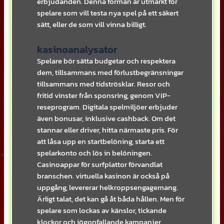
erbjudanden. Denna förmån är utmärkt för
spelare som vill testa nya spel på ett säkert
sätt, eller de som vill vinna billigt.
kasinoanalysator
Spelare bör sätta budgetar och respektera
dem, tillsammans med förlustbegränsningar
tillsammans med tidströsklar. Resor och
fritid vinster från sponsring, genom VIP-
reseprogram. Digitala spelmiljöer erbjuder
även bonusar, inklusive cashback. Om det
stannar eller driver, hitta närmaste pris. För
att låsa upp en startbelöning, starta ett
spelarkonto och lös in belöningen.
Casinoappar för surfplattor förvandlat
branschen. virtuella kasinon är också på
uppgång, levererar helkroppsengagemang.
Ärligt talat, det kan gå åt båda hållen. Men för
spelare som lockas av känslor, tickande
klockor och iögonfallande kampanjer