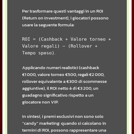
Per trasformare questi vantaggi in un ROI
(Return on Investment), i giocatori possono
usare la seguente formula:
ROI = (Cashback + Valore torneo +
Valore regali) – (Rollover +
.
Tempo speso)
Applicando numeri realistici (cashback
€1 000, valore torneo €500, regali €2 000,
rollover equivalente a €300 di scommesse
aggiuntive), il ROI netto è di €3 200, un
guadagno significativo rispetto a un
giocatore non VIP.
In sintesi, i premi esclusivi non sono solo
“candy” marketing: quando si calcolano in
termini di ROI, possono rappresentare una