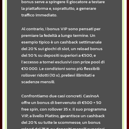
bonus serve a spingere il giocatore a testare
la piattaforma e, soprattutto, a generare
traffico immediato.
Al contrario, i bonus VIP sono pensati per
premiare la fedeltà a lungo termine. Un
esempio tipico è un cashback settimanale
del 20 % sui giochi di slot, un reload bonus
del 50 % su depositi superiori a €500, e
l’accesso a tornei esclusivi con prize pool di
€10 000. Le condizioni sono più flessibili:
rollover ridotti (10 x), prelievi illimitati e
scadenze mensili.
Confrontiamo due casi concreti. CasinoA
offre un bonus di benvenuto di €500 + 50
free spin, con rollover 35 x. Il suo programma
VIP, a livello Platino, garantisce un cashback
del 20 % su tutte le scommesse, un bonus
reload del 75 % su depositi mensili superiori