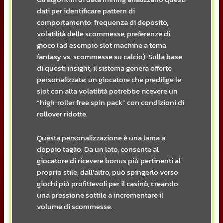
dati per identificare pattern di
comportamento: frequenza di deposito,
volatilità delle scommesse, preferenze di
gioco (ad esempio slot machine a tema
fantasy vs. scommesse su calcio). Sulla base
di questi insight, il sistema genera offerte
personalizzate: un giocatore che predilige le
slot con alta volatilità potrebbe ricevere un
“high‑roller free spin pack” con condizioni di
rollover ridotte.
Questa personalizzazione è una lama a
doppio taglio. Da un lato, consente al
giocatore di ricevere bonus più pertinenti al
proprio stile; dall’altro, può spingerlo verso
giochi più profittevoli per il casinò, creando
una pressione sottile a incrementare il
volume di scommesse.