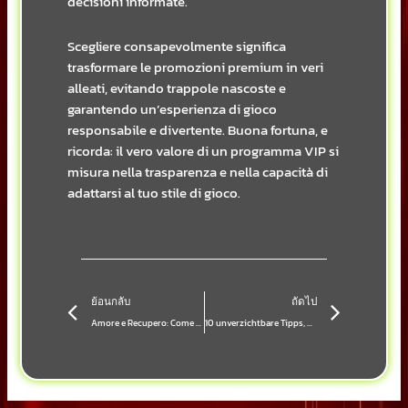
decisioni informate.
Scegliere consapevolmente significa
trasformare le promozioni premium in veri
alleati, evitando trappole nascoste e
garantendo un’esperienza di gioco
responsabile e divertente. Buona fortuna, e
ricorda: il vero valore di un programma VIP si
misura nella trasparenza e nella capacità di
adattarsi al tuo stile di gioco.
Prev
Next
ย้อนกลับ
ถัดไป
Amore e Recupero: Come le Promozioni dei Casinò Online hanno Rinnovato la Vita di Giocatori In‑Rischio durante le Festività Romantiche, Trasformando il Cuore di Chi Gioca con Bonus Responsabili, Analizzando i Dati Statistici dei Picchi di Scommessa a Febbraio e Marzo, Evidenziando l’Impatto delle Offerte “Free Spin Love” e “Cash‑Back Cuore”, Raccontando le Storie Veritiere di Luca e Martina che hanno Trovato una Via d’Uscita Grazie ai Programmi “Play Safe” e “Bonus Terapia”, Esplorando le Partnership tra Operatori iGaming e Associazioni Anti‑Gioco Patologico come Gioca Responsabile, Presentando gli Strumenti Digitali Integrati nei Banner Promozionali Come Timer, Limiti Giornalieri e Messaggi Motivazionali, Fornendo una Checklist Pratica per gli OperatorI su Come Rendere i Bonus Veri Alleati del Recupero, Concludendo con un Invito alla Comunità di Giocatori e ai Casinò a Continuare ad Innovare con Cuore Responsabile, Il Tutto Questo Supportato da Analisi di Sicurezza Gambling, Riferimenti all’ADM per la Regolamentazione del Settore, L’Utilizzo dei Prelievi Istantanei nei Crypto Casino e la Necessità di Un Approccio Basato su Trust e Trasparenza.
10 unverzichtbare Tipps, um sicher und erfolgreich bei 1Red Casino zu spielen