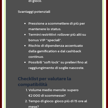
di gioco.
Svantaggi potenziali
Pressione a scommettere di più per
mantenere lo status.
Termini restrittivi: rollover più alti su
bonus VIP “speciali”.
Rischio di dipendenza accentuato
dalla gamification e dal cashback
continuo.
Possibili “soft‑lock” su prelievi fino al
raggiungimento di soglie nascoste.
Checklist per valutare la
compatibilità
Volume medio mensile: supero
€2 000 di scommesse?
Tempo di gioco: gioco più di 15 ore al
mese?