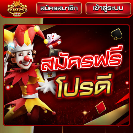
Skip
to
content