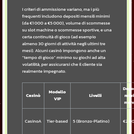
I criteri di ammissione variano, ma i più
frequenti includono depositi mensili minimi
(da €1 000 a €5 000), volume di scommesse
su slot machine o scommesse sportive, e una
certa continuità di gioco (ad esempio
almeno 30 giorni di attività negli ultimi tre
mesi). Alcuni casinò impongono anche un
“tempo di gioco” minimo su giochi ad alta
volatilità, per assicurarsi che il cliente sia
realmente impegnato.
Depo
Modello
Casinò
Livelli
min
VIP
mens
CasinoA
Tier‑based
5 (Bronzo‑Platino)
€2 0