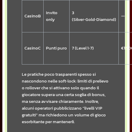
Invito
3
CasinoB
—
only
(Silver‑Gold‑Diamond)
CasinoC
Punti puro
7 (Level 1‑7)
€1 5
Le pratiche poco trasparenti spesso si
nascondono nelle soft‑lock: limiti di prelievo
o rollover che si attivano solo quando il
giocatore supera una certa soglia di bonus,
ma senza avvisare chiaramente. Inoltre,
alcuni operatori pubblicizzano “livelli VIP
gratuiti” ma richiedono un volume di gioco
esorbitante per mantenerli.