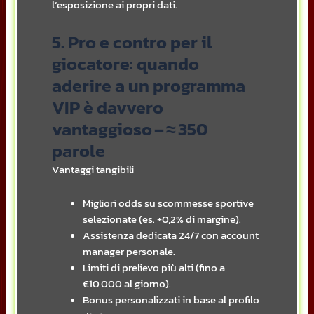
l’esposizione ai propri dati.
5. Pro e contro per il
giocatore: quando
aderire a un programma
VIP è davvero
vantaggioso – ≈ 350
parole
Vantaggi tangibili
Migliori odds su scommesse sportive
selezionate (es. +0,2% di margine).
Assistenza dedicata 24/7 con account
manager personale.
Limiti di prelievo più alti (fino a
€10 000 al giorno).
Bonus personalizzati in base al profilo