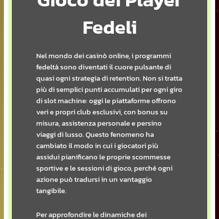
Fedeli
Nel mondo dei casinò online, i programmi
fedeltà sono diventati il cuore pulsante di
quasi ogni strategia di retention. Non si tratta
più di semplici punti accumulati per ogni giro
di slot machine: oggi le piattaforme offrono
veri e propri club esclusivi, con bonus su
misura, assistenza personale e persino
viaggi di lusso. Questo fenomeno ha
cambiato il modo in cui i giocatori più
assidui pianificano le proprie scommesse
sportive e le sessioni di gioco, perché ogni
azione può tradursi in un vantaggio
tangibile.
Per approfondire le dinamiche dei