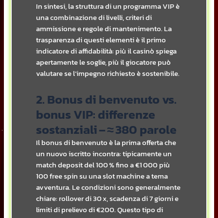
In sintesi, la struttura di un programma VIP è
una combinazione di livelli, criteri di
ammissione e regole di mantenimento. La
trasparenza di questi elementi è il primo
indicatore di affidabilità: più il casinò spiega
apertamente le soglie, più il giocatore può
valutare se l’impegno richiesto è sostenibile.
2. Bonus di benvenuto vs.
bonus VIP: differenze
sostanziali – ≈ 380 parole
Il bonus di benvenuto è la prima offerta che
un nuovo iscritto incontra: tipicamente un
match deposit del 100 % fino a €1 000 più
100 free spin su una slot machine a tema
avventura. Le condizioni sono generalmente
chiare: rollover di 30 x, scadenza di 7 giorni e
limiti di prelievo di €200. Questo tipo di