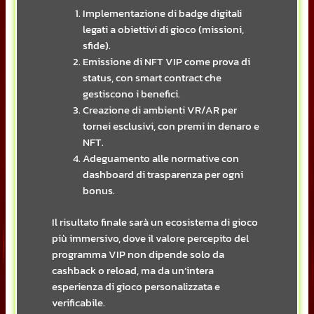
Implementazione di badge digitali
legati a obiettivi di gioco (missioni,
sfide).
Emissione di NFT VIP come prova di
status, con smart contract che
gestiscono i benefici.
Creazione di ambienti VR/AR per
tornei esclusivi, con premi in denaro e
NFT.
Adeguamento alle normative con
dashboard di trasparenza per ogni
bonus.
Il risultato finale sarà un ecosistema di gioco
più immersivo, dove il valore percepito del
programma VIP non dipende solo da
cashback o reload, ma da un’intera
esperienza di gioco personalizzata e
verificabile.