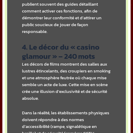
publient souvent des guides détaillant
comment activer ces fonctions, afin de
démontrer leur conformité et d’attirer un
public soucieux de jouer de façon
responsable.
4. Le décor du « casino
glamour » – 240 mots
Les décors de films montrent des salles aux
lustres étincelants, des croupiers en smoking
et une atmosphère feutrée où chaque mise
semble un acte de luxe. Cette mise en scène
crée une illusion d’exclusivité et de sécurité
absolue.
Dans la réalité, les établissements physiques
doivent répondre à des normes
d’accessibilité (rampe, signalétique en