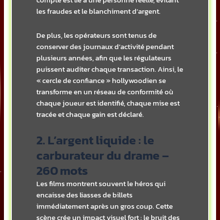
compte est lié à une personne réelle, évitant
les fraudes et le blanchiment d’argent.
De plus, les opérateurs sont tenus de
conserver des journaux d’activité pendant
plusieurs années, afin que les régulateurs
puissent auditer chaque transaction. Ainsi, le
« cercle de confiance » hollywoodien se
transforme en un réseau de conformité où
chaque joueur est identifié, chaque mise est
tracée et chaque gain est déclaré.
2. L’argent liquide : le
carburateur du drame –
260 mots
Les films montrent souvent le héros qui
encaisse des liasses de billets
immédiatement après un gros coup. Cette
scène crée un impact visuel fort : le bruit des