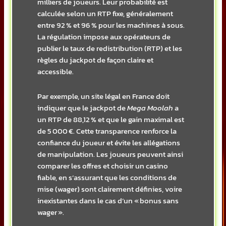
milliers de joueurs. Leur probabilité est
calculée selon un RTP fixe, généralement
entre 92 % et 96 % pour les machines à sous.
La régulation impose aux opérateurs de
publier le taux de redistribution (RTP) et les
règles du jackpot de façon claire et
accessible.
Par exemple, un site légal en France doit
indiquer que le jackpot de
Mega Moolah
a
un RTP de 88,12 % et que le gain maximal est
de 5 000 €. Cette transparence renforce la
confiance du joueur et évite les allégations
de manipulation. Les joueurs peuvent ainsi
comparer les offres et choisir un casino
fiable, en s’assurant que les conditions de
mise (wager) sont clairement définies, voire
inexistantes dans le cas d’un « bonus sans
wager ».