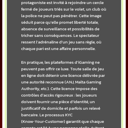
protagoniste est invité à rejoindre un cercle
fermé de joueurs triés sur le volet, un club où
la police ne peut pas pénétrer. Cette image
séduit parce qu’elle promet liberté totale,
absence de surveillance et possibilités de
tricher sans conséquences. Le spectateur
ressent l’adrénaline d’un jeu sans règle, où
chaque pari est une affaire personnelle.
En pratique, les plateformes d’iGaming ne
peuvent pas offrir ce luxe. Toute salle de jeu
en ligne doit détenir une licence délivrée par
une autorité reconnue (ANJ, Malta Gaming
Authority, etc.). Cette licence impose des
contrôles d’accès rigoureux : les joueurs
doivent fournir une pièce d’identité, un
justificatif de domicile et parfois un relevé
bancaire. Le processus KYC
(Know‑Your‑Customer) garantit que chaque