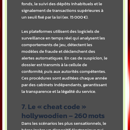
fonds, le suivi des dépôts inhabituels et le
signalement de transactions supérieures à
un seuil fixé par la loi (ex. 15 000 €).
Les plateformes utilisent des logiciels de
surveillance en temps réel qui analysent les
comportements de jeu, détectent les
modèles de fraude et déclenchent des
alertes automatiques. En cas de suspicion, le
dossier est transmis à la cellule de
conformité, puis aux autorités compétentes.
Ces procédures sont auditées chaque année
par des cabinets indépendants, garantissant
la transparence et la légalité du service.
7. Le « cheat code »
hollywoodien – 260 mots
Dans les scénarios les plus sensationnels, le