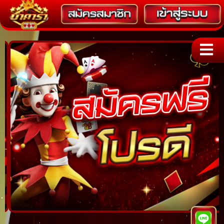
Skip
to
content