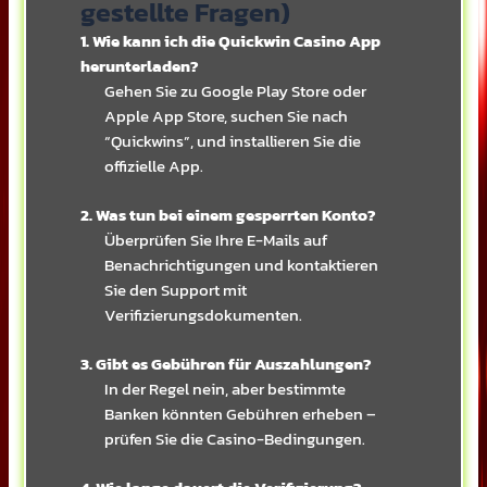
gestellte Fragen)
1. Wie kann ich die Quickwin Casino App
herunterladen?
Gehen Sie zu Google Play Store oder
Apple App Store, suchen Sie nach
“Quickwins”, und installieren Sie die
offizielle App.
2. Was tun bei einem gesperrten Konto?
Überprüfen Sie Ihre E-Mails auf
Benachrichtigungen und kontaktieren
Sie den Support mit
Verifizierungsdokumenten.
3. Gibt es Gebühren für Auszahlungen?
In der Regel nein, aber bestimmte
Banken könnten Gebühren erheben –
prüfen Sie die Casino-Bedingungen.