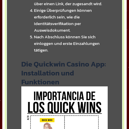
über einen Link, der zugesandt wird.
Einige Überprüfungen können
erforderlich sein, wie die
Identitätsverifikation per
Ausweisdokument.
Nach Abschluss können Sie sich
einloggen und erste Einzahlungen
tätigen.
Die Quickwin Casino App:
Installation und
Funktionen