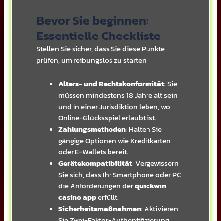
Bevor Sie beginnen:
Essentielle Checkliste
Stellen Sie sicher, dass Sie diese Punkte
prüfen, um reibungslos zu starten:
Alters- und Rechtskonformität
: Sie
müssen mindestens 18 Jahre alt sein
und in einer Jurisdiktion leben, wo
Online-Glücksspiel erlaubt ist.
Zahlungsmethoden
: Halten Sie
gängige Optionen wie Kreditkarten
oder E-Wallets bereit.
Gerätekompatibilität
: Vergewissern
Sie sich, dass Ihr Smartphone oder PC
die Anforderungen der
quickwin
casino app
erfüllt.
Sicherheitsmaßnahmen
: Aktivieren
Sie Zwei-Faktor-Authentifizierung,