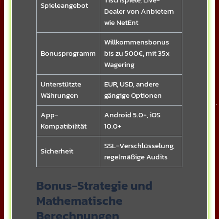
Spieleangebot
Dealer von Anbietern
wie NetEnt
Willkommensbonus
Bonusprogramm
bis zu 500€, mit 35x
Wagering
Unterstützte
EUR, USD, andere
Währungen
gängige Optionen
App-
Android 5.0+, iOS
Kompatibilität
10.0+
SSL-Verschlüsselung,
Sicherheit
regelmäßige Audits
Bonus-Strategie und
Mathematische
Berechnungen