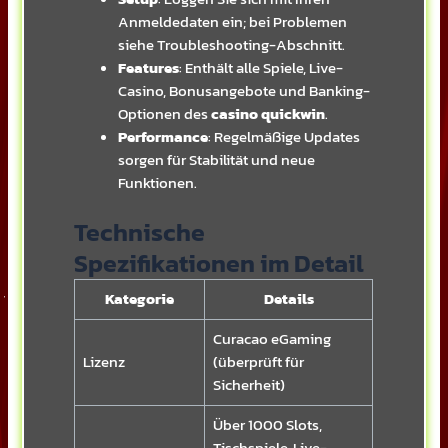
Anmeldedaten ein; bei Problemen
siehe Troubleshooting-Abschnitt.
Features
: Enthält alle Spiele, Live-
Casino, Bonusangebote und Banking-
Optionen des
casino quickwin
.
Performance
: Regelmäßige Updates
sorgen für Stabilität und neue
Funktionen.
Technische
Spezifikationen im Detail
Kategorie
Details
Curacao eGaming
Lizenz
(überprüft für
Sicherheit)
Über 1000 Slots,
Tischspiele, Live-