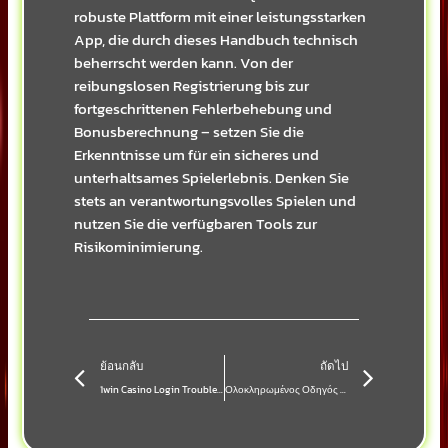
robuste Plattform mit einer leistungsstarken
App, die durch dieses Handbuch technisch
beherrscht werden kann. Von der
reibungslosen Registrierung bis zur
fortgeschrittenen Fehlerbehebung und
Bonusberechnung – setzen Sie die
Erkenntnisse um für ein sicheres und
unterhaltsames Spielerlebnis. Denken Sie
stets an verantwortungsvolles Spielen und
nutzen Sie die verfügbaren Tools zur
Risikominimierung.
Prev
Next
ย้อนกลับ
ถัดไป
1win Casino Login Troubleshooting: Een Praktische Gids voor Snelle Toegang
Ολοκληρωμένος Οδηγός για το Spinsy Casino: Εγκατάσταση Εφαρμογής, Μαθηματικά Μπονους και Αντιμετώπιση Προβλημάτων