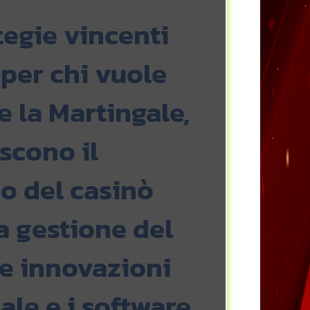
ategie vincenti
per chi vuole
e la Martingale,
scono il
io del casinò
a gestione del
le innovazioni
ale e i software