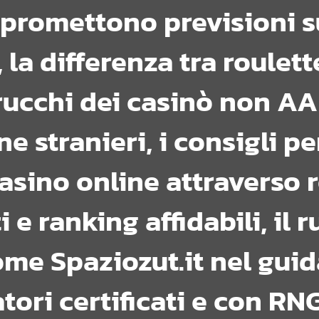
e promettono previsioni s
, la differenza tra roulet
rucchi dei casinò non AA
e stranieri, i consigli pe
casino online attraverso 
e ranking affidabili, il ru
me Spaziozut.it nel guida
ori certificati e con RNG