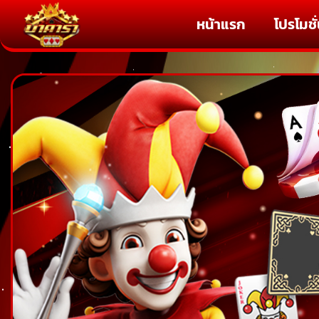
Skip
หน้าแรก
โปรโมชั
to
content