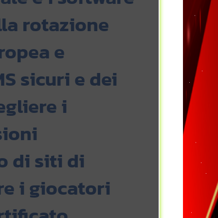
lla rotazione
uropea e
S sicuri e dei
egliere i
sioni
 di siti di
e i giocatori
tificato,