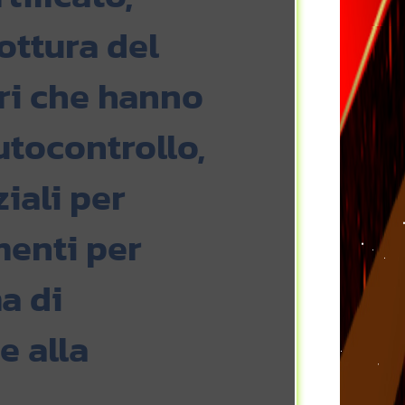
rottura del
ori che hanno
utocontrollo,
iali per
menti per
a di
e alla