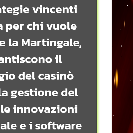
rategie vincenti
 per chi vuole
e la Martingale,
antiscono il
gio del casinò
la gestione del
 le innovazioni
ale e i software