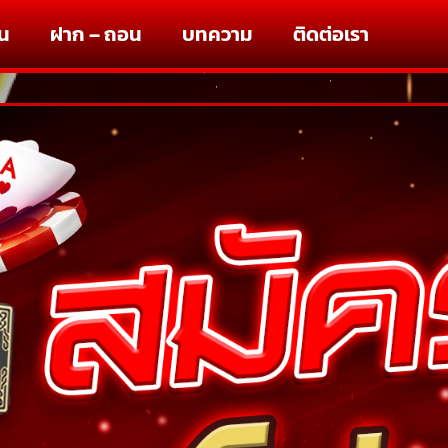
่น
ฝาก – ถอน
บทความ
ติดต่อเรา