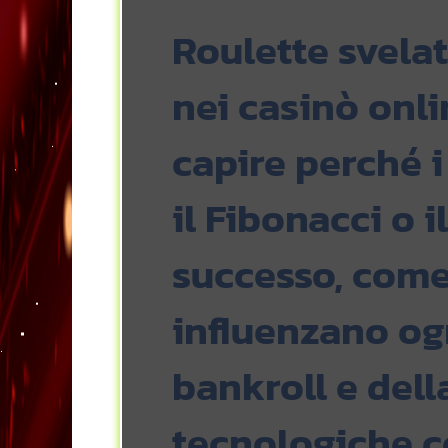
Roulette svelat
nei casinò onl
capire perché i
il Fibonacci o 
successo, come 
influenzano ogn
bankroll e dell
tecnologiche co