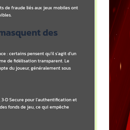
s de fraude liés aux jeux mobiles ont
ibles.
 masquent des
 : certains pensent qu’il s’agit d’un
me de fidélisation transparent. Le
ompte du joueur, généralement sous
 3‑D Secure pour l’authentification et
des fonds de jeu, ce qui empêche