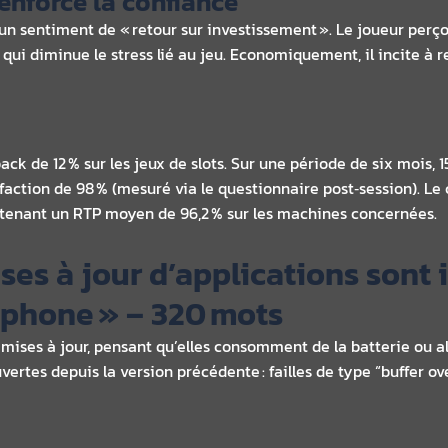
enforce la confiance
n sentiment de « retour sur investissement ». Le joueur perç
ui diminue le stress lié au jeu. Economiquement, il incite à re
ck de 12 % sur les jeux de slots. Sur une période de six mois, 
action de 98 % (mesuré via le questionnaire post‑session). Le
ntenant un RTP moyen de 96,2 % sur les machines concernées.
ses à jour d’applications sont i
léphone » – 320 mots
mises à jour, pensant qu’elles consomment de la batterie ou al
vertes depuis la version précédente : failles de type “buffer ov