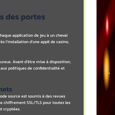
es des portes
chaque application de jeu à un cheval
 l’installation d’une appli de casino,
oureux. Avant d’être mise à disposition,
aux politiques de confidentialité et
mots
 code source est soumis à des revues
 le chiffrement SSL/TLS pour toutes les
t cryptées.