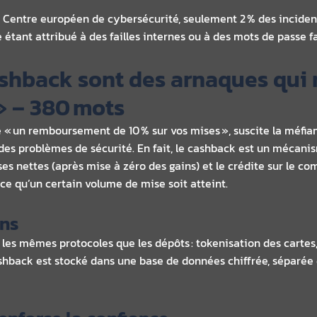
Centre européen de cybersécurité, seulement 2 % des incident
e étant attribué à des failles internes ou à des mots de passe fa
cashback sont des arnaques qui
 » – 380 mots
un remboursement de 10 % sur vos mises », suscite la méfiance
 des problèmes de sécurité. En fait, le cashback est un mécanis
es nettes (après mise à zéro des gains) et le crédite sur le c
ce qu’un certain volume de mise soit atteint.
ons
 les mêmes protocoles que les dépôts : tokenisation des cartes,
hback est stocké dans une base de données chiffrée, séparée 