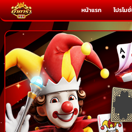
Skip
หน้าแรก
โปรโมชั
to
content