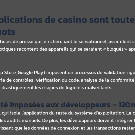
plications de casino sont tout
mots
icles de presse qui, en cherchant le sensationnel, assimilent 
iques racontent des appareils qui se seraient « bloqués » après
 App Store, Google Play) imposent un processus de validation rig
e de contrôles : vérification du code, analyse de la conformité 
 drastiquement les risques de logiciels malveillants.
ité imposées aux développeurs – 120 
 qui isole l’application du reste du système d’exploitation. Le
des audits manuels. De plus, les développeurs doivent intégrer
issant que les données de connexion et les transactions resten