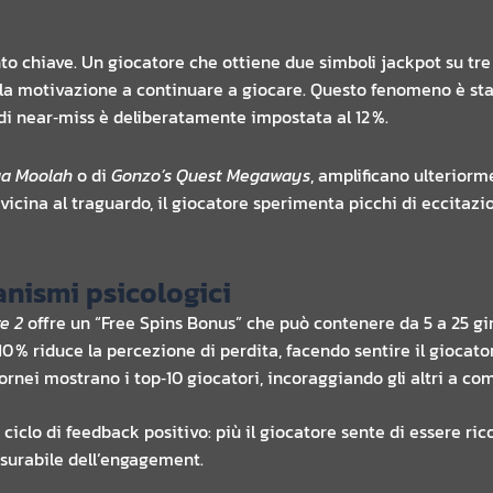
nto chiave. Un giocatore che ottiene due simboli jackpot su tr
la motivazione a continuare a giocare. Questo fenomeno è sta
di near‑miss è deliberatamente impostata al 12 %.
a Moolah
o di
Gonzo’s Quest Megaways
, amplificano ulteriorm
vvicina al traguardo, il giocatore sperimenta picchi di eccitazi
anismi psicologici
e 2
offre un “Free Spins Bonus” che può contenere da 5 a 25 giri
 10 % riduce la percezione di perdita, facendo sentire il giocato
i tornei mostrano i top‑10 giocatori, incoraggiando gli altri a
ciclo di feedback positivo: più il giocatore sente di essere ri
urabile dell’engagement.