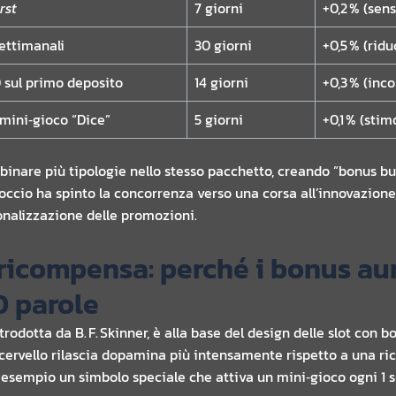
rst
7 giorni
+0,2 % (sen
settimanali
30 giorni
+0,5 % (rid
0 sul primo deposito
14 giorni
+0,3 % (inc
 mini‑gioco “Dice”
5 giorni
+0,1 % (stim
nare più tipologie nello stesso pacchetto, creando “bonus bu
roccio ha spinto la concorrenza verso una corsa all’innovazione
onalizzazione delle promozioni.
a ricompensa: perché i bonus 
0 parole
ntrodotta da B. F. Skinner, è alla base del design delle slot co
l cervello rilascia dopamina più intensamente rispetto a una r
 esempio un simbolo speciale che attiva un mini‑gioco ogni 1 s