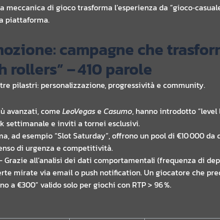
ella meccanica di gioco trasforma l’esperienza da “gioco‑casual
la piattaforma.
omozione: campagne che trasfor
h rollers” – 410 parole
tre pilastri: personalizzazione, progressività e community.
più avanzati, come
LeoVegas
e
Casumo
, hanno introdotto “level
 settimanale e inviti a tornei esclusivi.
a, ad esempio “Slot Saturday”, offrono un pool di €10 000 da dis
enso di urgenza e competitività.
 Grazie all’analisi dei dati comportamentali (frequenza di dep
ferte mirate via email o push notification. Un giocatore che pred
no a €300” valido solo per giochi con RTP > 96 %.