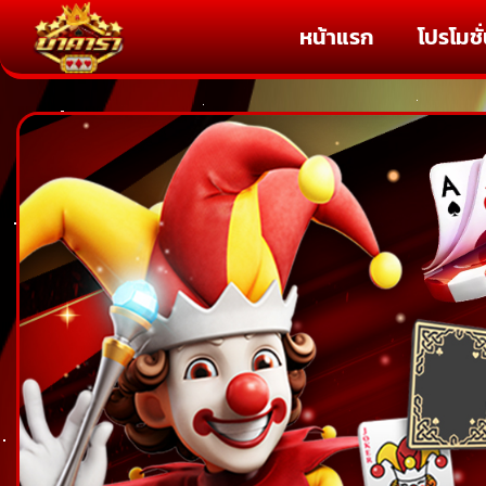
Skip
หน้าแรก
โปรโมชั
to
content