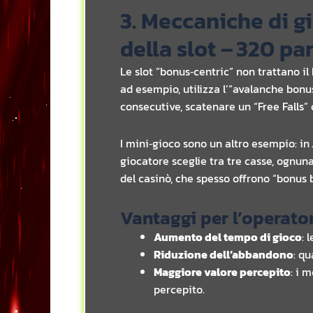
3. Meccaniche di g
della slot – 320 pa
Le slot “bonus‑centric” non trattano i
ad esempio, utilizza l’“avalanche bonus
consecutive, scatenare un “Free Falls” 
I mini‑gioco sono un altro esempio: in
giocatore sceglie tra tre casse, ognun
del casinò, che spesso offrono “bonus 
Vantaggi per l’operato
Aumento del tempo di gioco
: 
Riduzione dell’abbandono
: q
Maggiore valore percepito
: i 
percepito.