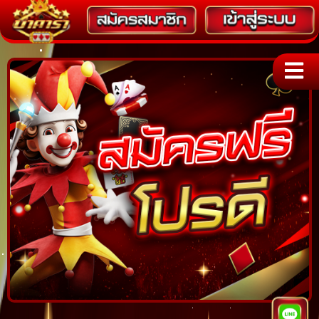
Skip
to
content