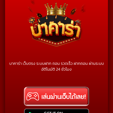
บาคาร่า เว็บตรง ระบบฝาก ถอน รวดเร็ว ฝากถอน ผ่านระบบ
อัติโนมัติ 24 ชั่วโมง