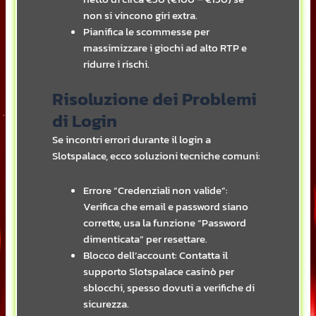
non si vincono giri extra.
Pianifica le scommesse per
massimizzare i giochi ad alto RTP e
ridurre i rischi.
Risoluzione dei Problemi
di Login
Se incontri errori durante il login a
Slotspalace, ecco soluzioni tecniche comuni:
Errore “Credenziali non valide”:
Verifica che email e password siano
corrette, usa la funzione “Password
dimenticata” per resettare.
Blocco dell’account: Contatta il
supporto Slotspalace casinò per
sblocchi, spesso dovuti a verifiche di
sicurezza.