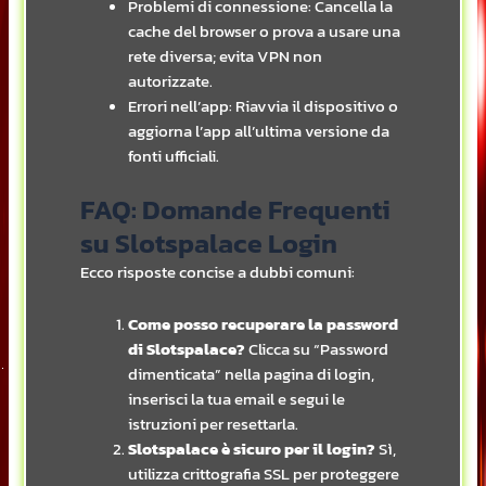
Problemi di connessione: Cancella la
cache del browser o prova a usare una
rete diversa; evita VPN non
autorizzate.
Errori nell’app: Riavvia il dispositivo o
aggiorna l’app all’ultima versione da
fonti ufficiali.
FAQ: Domande Frequenti
su Slotspalace Login
Ecco risposte concise a dubbi comuni:
Come posso recuperare la password
di Slotspalace?
Clicca su “Password
dimenticata” nella pagina di login,
inserisci la tua email e segui le
istruzioni per resettarla.
Slotspalace è sicuro per il login?
Sì,
utilizza crittografia SSL per proteggere