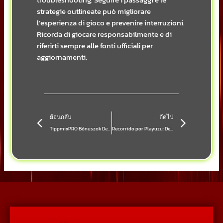
troubleshooting. Seguire i passaggi e le
strategie outlineate può migliorare
l’esperienza di gioco e prevenire interruzioni.
Ricorda di giocare responsabilmente e di
riferirti sempre alle fonti ufficiali per
aggiornamenti.
Prev
Next
ย้อนกลับ
ถัดไป
TippmixPRO Bónuszok Decódolása: Regisztrációs Stratégiák és App Integráció – Technikai Elemzés
Recorrido por Playuzu: Desde el Registro Hasta los Primeros Bonos – Guía Paso a Paso