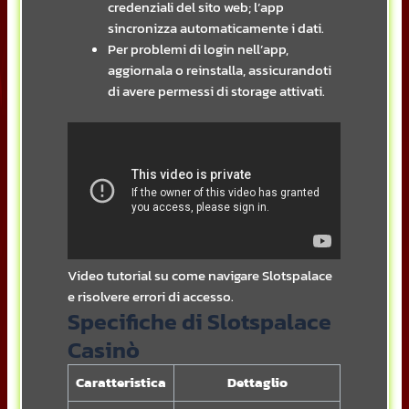
credenziali del sito web; l’app
sincronizza automaticamente i dati.
Per problemi di login nell’app,
aggiornala o reinstalla, assicurandoti
di avere permessi di storage attivati.
Video tutorial su come navigare Slotspalace
e risolvere errori di accesso.
Specifiche di Slotspalace
Casinò
Caratteristica
Dettaglio