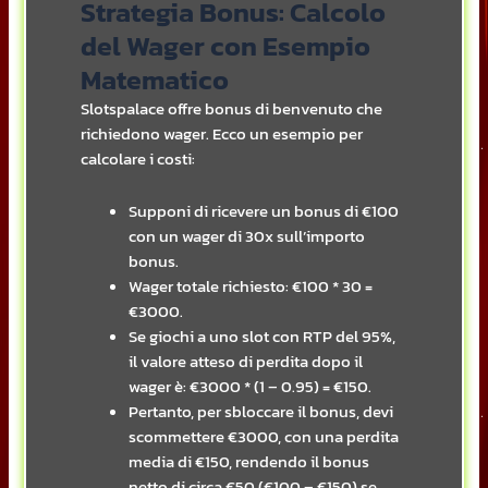
Strategia Bonus: Calcolo
del Wager con Esempio
Matematico
Slotspalace offre bonus di benvenuto che
richiedono wager. Ecco un esempio per
calcolare i costi:
Supponi di ricevere un bonus di €100
con un wager di 30x sull’importo
bonus.
Wager totale richiesto: €100 * 30 =
€3000.
Se giochi a uno slot con RTP del 95%,
il valore atteso di perdita dopo il
wager è: €3000 * (1 – 0.95) = €150.
Pertanto, per sbloccare il bonus, devi
scommettere €3000, con una perdita
media di €150, rendendo il bonus
netto di circa €50 (€100 – €150) se