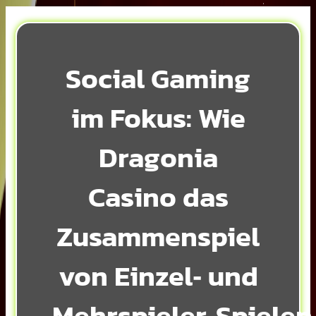
Social Gaming
im Fokus: Wie
Dragonia
Casino das
Zusammenspiel
von Einzel‑ und
Mehrspieler‑Spielen