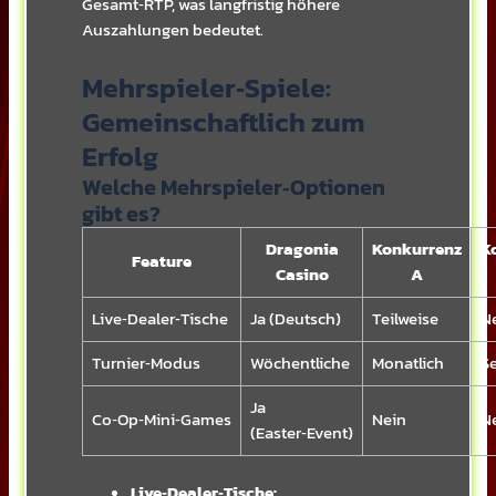
Gesamt‑RTP, was langfristig höhere
Auszahlungen bedeutet.
Mehrspieler‑Spiele:
Gemeinschaftlich zum
Erfolg
Welche Mehrspieler‑Optionen
gibt es?
Dragonia
Konkurrenz
K
Feature
Casino
A
Live‑Dealer‑Tische
Ja (Deutsch)
Teilweise
N
Turnier‑Modus
Wöchentliche
Monatlich
S
Ja
Co‑Op‑Mini‑Games
Nein
N
(Easter‑Event)
Live‑Dealer‑Tische: