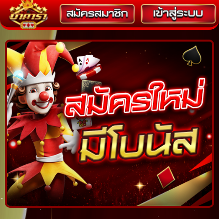
Skip
to
content