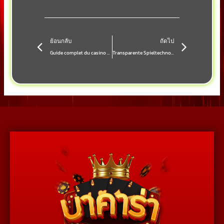
Prev
Next
ย้อนกลับ
ถัดไป
Guide complet du casino en ligne – Tout ce que vous devez savoir
Transparente Spieltechnologie: Wie Bizzo Casino Bet die Zukunft des Online‑Glücksspiels gestaltet