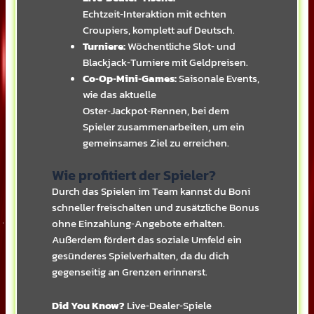
Echtzeit‑Interaktion mit echten
Croupiers, komplett auf Deutsch.
Turniere:
Wöchentliche Slot‑ und
Blackjack‑Turniere mit Geldpreisen.
Co‑Op‑Mini‑Games:
Saisonale Events,
wie das aktuelle
Oster‑Jackpot‑Rennen, bei dem
Spieler zusammenarbeiten, um ein
gemeinsames Ziel zu erreichen.
Wie profitiert der Spieler?
Durch das Spielen im Team kannst du Boni
schneller freischalten und zusätzliche Bonus
ohne Einzahlung‑Angebote erhalten.
Außerdem fördert das soziale Umfeld ein
gesünderes Spielverhalten, da du dich
gegenseitig an Grenzen erinnerst.
Did You Know?
Live‑Dealer‑Spiele