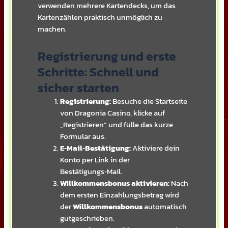
verwenden mehrere Kartendecks, um das
Kartenzählen praktisch unmöglich zu
machen.
Registrierung und erste
Schritte: Schnell und
sicher starten
Registrierung:
Besuche die Startseite
von Dragonia Casino, klicke auf
„Registrieren“ und fülle das kurze
Formular aus.
E‑Mail‑Bestätigung:
Aktiviere dein
Konto per Link in der
Bestätigungs‑Mail.
Willkommensbonus aktivieren:
Nach
dem ersten Einzahlungsbetrag wird
der
Willkommensbonus
automatisch
gutgeschrieben.