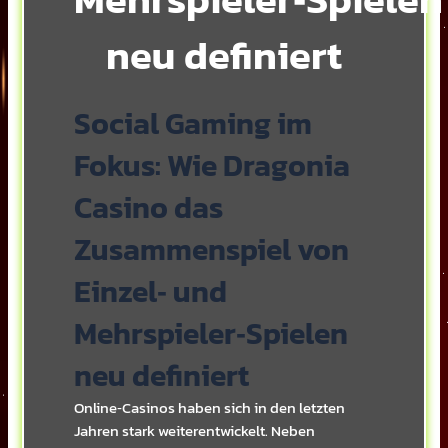
neu definiert
Social Gaming im
Fokus: Wie Dragonia
Casino das
Zusammenspiel von
Einzel‑ und
Mehrspieler‑Spielen
neu definiert
Online‑Casinos haben sich in den letzten
Jahren stark weiterentwickelt. Neben