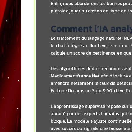
Enfin, nous aborderons les bonnes prat
puissiez jouer au casino en ligne en t
Comment l’IA analy
Le traitement du langage naturel (NLP)
le chat intégré au flux Live, le moteu
calcule un score de pertinence en que
Des algorithmes dédiés reconnaissent sp
Medicamentfrance.Net afin d’inclure a
améliore nettement le taux de détectio
Fortune Dreams ou Spin & Win Live Rou
L’apprentissage supervisé repose sur 
annoté par des experts humains qui i
bloqué. Le modèle s’ajuste continuell
avec succès ou signale une fausse aler