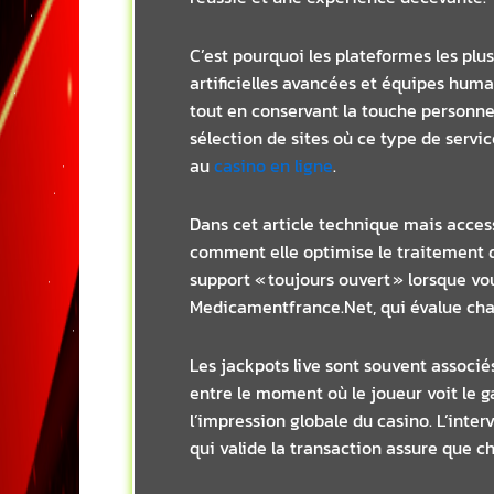
C’est pourquoi les plateformes les pl
artificielles avancées et équipes huma
tout en conservant la touche personne
sélection de sites où ce type de servi
au
casino en ligne
.
Dans cet article technique mais acces
comment elle optimise le traitement d
support « toujours ouvert » lorsque vo
Medicamentfrance.Net, qui évalue chaq
Les jackpots live sont souvent associé
entre le moment où le joueur voit le g
l’impression globale du casino. L’int
qui valide la transaction assure que c