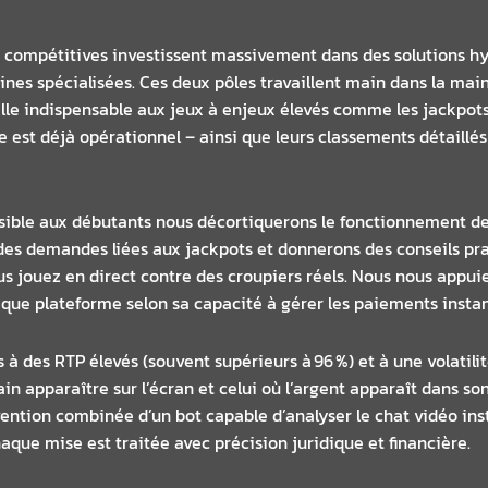
us compétitives investissent massivement dans des solutions hy
ines spécialisées. Ces deux pôles travaillent main dans la main
lle indispensable aux jeux à enjeux élevés comme les jackpots
ce est déjà opérationnel – ainsi que leurs classements détaill
sible aux débutants nous décortiquerons le fonctionnement de
es demandes liées aux jackpots et donnerons des conseils pra
us jouez en direct contre des croupiers réels. Nous nous appuie
ue plateforme selon sa capacité à gérer les paiements instanta
s à des RTP élevés (souvent supérieurs à 96 %) et à une volati
ain apparaître sur l’écran et celui où l’argent apparaît dans so
ervention combinée d’un bot capable d’analyser le chat vidéo 
haque mise est traitée avec précision juridique et financière.