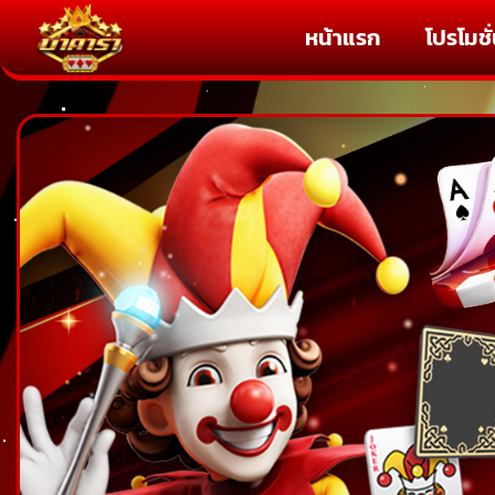
Skip
หน้าแรก
โปรโมชั
to
content