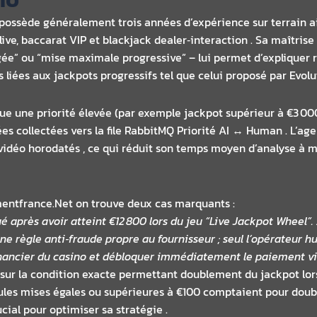
 possède généralement trois années d’expérience sur terrain ai
live, baccarat VIP et blackjack dealer‑interaction . Sa maîtr
ée” ou “mise maximale progressive” – lui permet d’explique
s liées aux jackpots progressifs tel que celui proposé par Evol
ribue une priorité élevée (par exemple jackpot supérieur à €3 00
collectées vers la file RabbitMQ Priorité AI ↔️ Human . L’agen
 vidéo horodatés , ce qui réduit son temps moyen d’analyse à 
entfrance.Net on trouve deux cas marquants :
é après avoir atteint €12 800 lors du jeu “Live Jackpot Wheel”
’une règle anti‑fraude propre au fournisseur ; seul l’opérateur
nancier du casino et débloquer immédiatement le paiement vi
é sur la condition exacte permettant doublement du jackpot lo
eules mises égales ou supérieures à €100 comptaient pour doubl
ial pour optimiser sa stratégie .