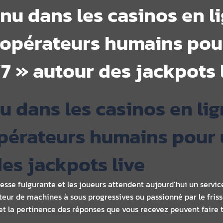
u dans les casinos en lig
s opérateurs humains pou
7 » autour des jackpots 
 dans les casinos en ligne
 opérateurs humains pour 
es jackpots live
sse fulgurante et les joueurs attendent aujourd’hui un service
teur de machines à sous progressives ou passionné par le friss
é et la pertinence des réponses que vous recevez peuvent faire 