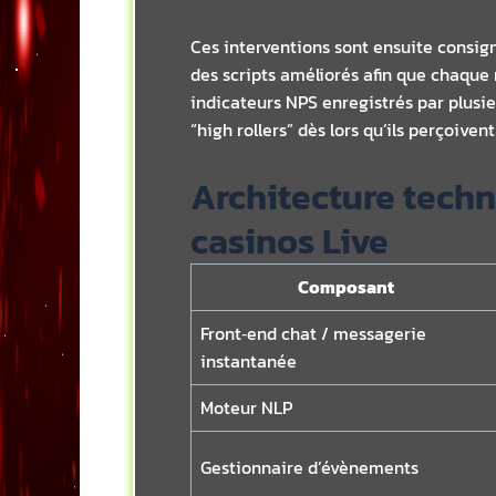
Ces interventions sont ensuite consig
des scripts améliorés afin que chaque 
indicateurs NPS enregistrés par plusi
“high rollers” dès lors qu’ils perçoiv
Architecture techn
casinos Live
Composant
Front‑end chat / messagerie
instantanée
Moteur NLP
Gestionnaire d’évènements