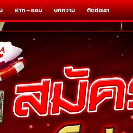
่น
ฝาก – ถอน
บทความ
ติดต่อเรา