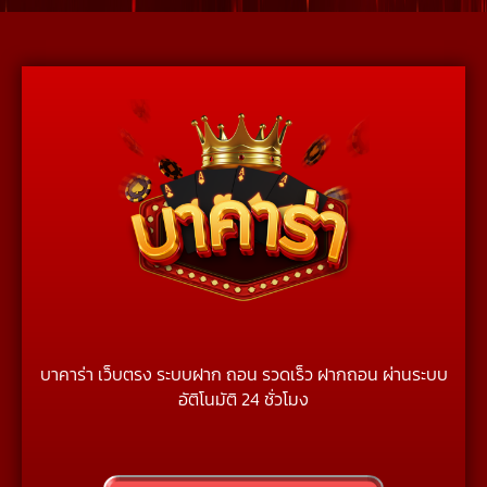
บาคาร่า เว็บตรง ระบบฝาก ถอน รวดเร็ว ฝากถอน ผ่านระบบ
อัติโนมัติ 24 ชั่วโมง