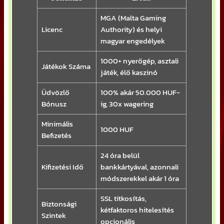
MGA (Malta Gaming
Licenc
Authority) és helyi
magyar engedélyek
1000+ nyerőgép, asztali
Játékok Száma
játék, élő kaszinó
Üdvözlő
100% akár 50.000 HUF-
Bónusz
ig, 30x wagering
Minimális
1000 HUF
Befizetés
24 óra belül
Kifizetési Idő
bankkártyával, azonnali
módszerekkel akár 1 óra
SSL titkosítás,
Biztonsági
kétfaktoros hitelesítés
Szintek
opcionális