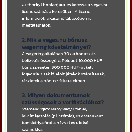
Authority) honlapjára, és keresse a Vegas.hu
licenc számát a keresőben. A licenc
információk a kaszinó láblécében is
megtalálhatók.
2. Mik a vegas.hu bónusz
wagering követelményei?
A wagering általában 30x a bónusz és
befizetés összegére. Például, 10.000 HUF
bónusz esetén 300.000 HUF-ot kell
fogadnia. Csak kijelölt játékok számítanak,
részletek a bónusz feltételekben.
3. Milyen dokumentumok
szükségesek a verifikációhoz?
Személyi igazolvány vagy útlevél,
lakcímigazolás (pl. számla), és esetenként
bankkártya fotó a névvel és utolsó
számokkal.