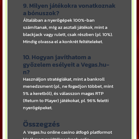
9. Milyen játékokra vonatkoznak
a bónuszok?
Általában a nyerőgépek 100%-ban
számítanak, míg az asztali játékok, mint a
blackjack vagy rulett, csak részben (pl. 10%).
Mindig olvassa el a konkrét feltételeket.
10. Hogyan javíthatom a
győzelem esélyeit a Vegas.hu-
n?
Használjon stratégiákat, mint a bankroll
menedzsment (pl., ne fogadjon többet, mint
5% a keretből), és válasszon magas RTP
(Return to Player) játékokat, pl. 96% feletti
nyerőgépeket.
Összegzés
A Vegas.hu online casino átfogó platformot