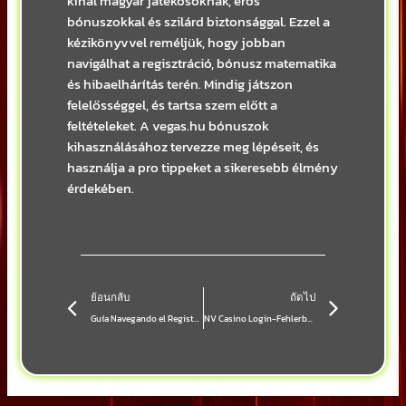
kínál magyar játékosoknak, erős
bónuszokkal és szilárd biztonsággal. Ezzel a
kézikönyvvel reméljük, hogy jobban
navigálhat a regisztráció, bónusz matematika
és hibaelhárítás terén. Mindig játszon
felelősséggel, és tartsa szem előtt a
feltételeket. A vegas.hu bónuszok
kihasználásához tervezze meg lépéseit, és
használja a pro tippeket a sikeresebb élmény
érdekében.
Prev
Next
ย้อนกลับ
ถัดไป
Guía Navegando el Registro e Inicio de Sesión en Coolbet – Paso a Paso
NV Casino Login-Fehlerbehebung: Ein Schritt-für-Schritt-Leitfaden zu Boni und Registrierung