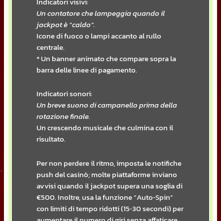
Indicatori visivi:
Un contatore che lampeggia quando il
jackpot è “caldo”.
Icone di fuoco o lampi accanto al rullo
centrale.
* Un banner animato che compare sopra la
barra delle linee di pagamento.
Indicatori sonori:
Un breve suono di campanello prima della
rotazione finale.
Un crescendo musicale che culmina con il
risultato.
Per non perdere il ritmo, imposta le notifiche
push del casinò; molte piattaforme inviano
avvisi quando il jackpot supera una soglia di
€500. Inoltre, usa la funzione “Auto‑Spin”
con limiti di tempo ridotti (15‑30 secondi) per
aumentare il numero di giri senza affaticare