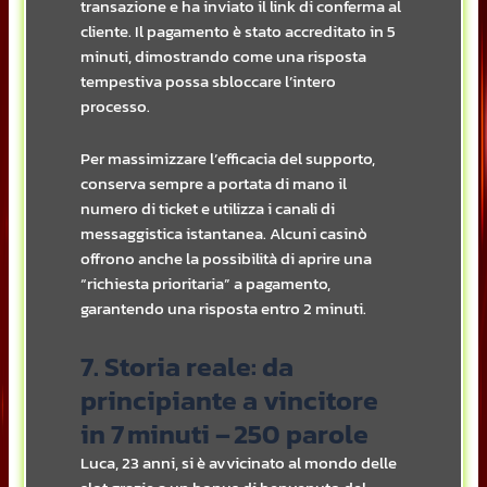
transazione e ha inviato il link di conferma al
cliente. Il pagamento è stato accreditato in 5
minuti, dimostrando come una risposta
tempestiva possa sbloccare l’intero
processo.
Per massimizzare l’efficacia del supporto,
conserva sempre a portata di mano il
numero di ticket e utilizza i canali di
messaggistica istantanea. Alcuni casinò
offrono anche la possibilità di aprire una
“richiesta prioritaria” a pagamento,
garantendo una risposta entro 2 minuti.
7. Storia reale: da
principiante a vincitore
in 7 minuti – 250 parole
Luca, 23 anni, si è avvicinato al mondo delle