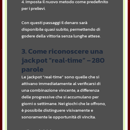
4. Imposta il nuovo metodo come predefinito
per i prelievi.
Con questi passaggi il denaro sarà
disponibile quasi subito, permettendo di
godere della vittoria senza lunghe attese.
3. Come riconoscere una
jackpot “real‑time” – 280
parole
Le jackpot “real‑time” sono quelle che si
attivano immediatamente al verificarsi di
una combinazione vincente, a differenza
delle progressive che si accumulano per
giorni o settimane. Nei giochi che le offrono,
è possibile distinguere visivamente e
sonoramente le opportunità di vincita.