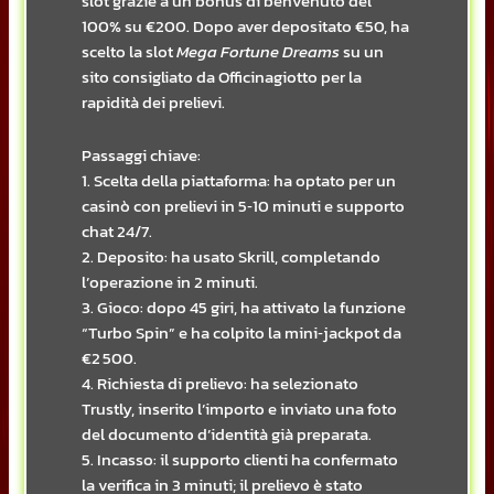
slot grazie a un bonus di benvenuto del
100% su €200. Dopo aver depositato €50, ha
scelto la slot
Mega Fortune Dreams
su un
sito consigliato da Officinagiotto per la
rapidità dei prelievi.
Passaggi chiave:
1. Scelta della piattaforma: ha optato per un
casinò con prelievi in 5‑10 minuti e supporto
chat 24/7.
2. Deposito: ha usato Skrill, completando
l’operazione in 2 minuti.
3. Gioco: dopo 45 giri, ha attivato la funzione
“Turbo Spin” e ha colpito la mini‑jackpot da
€2 500.
4. Richiesta di prelievo: ha selezionato
Trustly, inserito l’importo e inviato una foto
del documento d’identità già preparata.
5. Incasso: il supporto clienti ha confermato
la verifica in 3 minuti; il prelievo è stato