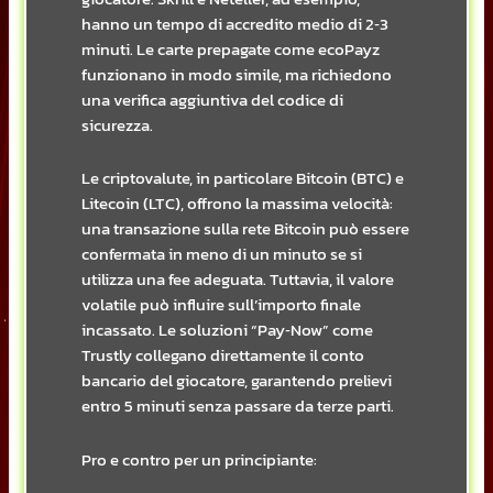
hanno un tempo di accredito medio di 2‑3
minuti. Le carte prepagate come ecoPayz
funzionano in modo simile, ma richiedono
una verifica aggiuntiva del codice di
sicurezza.
Le criptovalute, in particolare Bitcoin (BTC) e
Litecoin (LTC), offrono la massima velocità:
una transazione sulla rete Bitcoin può essere
confermata in meno di un minuto se si
utilizza una fee adeguata. Tuttavia, il valore
volatile può influire sull’importo finale
incassato. Le soluzioni “Pay‑Now” come
Trustly collegano direttamente il conto
bancario del giocatore, garantendo prelievi
entro 5 minuti senza passare da terze parti.
Pro e contro per un principiante: