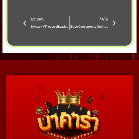
Prev
Next
ย้อนกลับ
ถัดไป
Niveaux VIP et certification RNG : comment les programmes premium renforcent la transparence des jeux de casino
Gioco Consapevole Online: Come le Funzionalità di Mindful Gaming Ridefiniscono l’Etica del Casinò Digitale