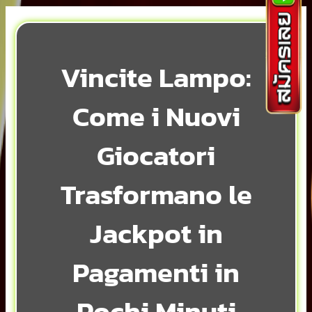
Vincite Lampo:
Come i Nuovi
Giocatori
Trasformano le
Jackpot in
Pagamenti in
Pochi Minuti