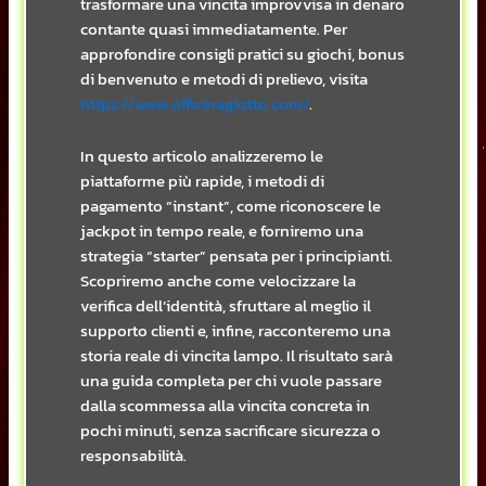
trasformare una vincita improvvisa in denaro
contante quasi immediatamente. Per
approfondire consigli pratici su giochi, bonus
di benvenuto e metodi di prelievo, visita
https://www.officinagiotto.com/
.
In questo articolo analizzeremo le
piattaforme più rapide, i metodi di
pagamento “instant”, come riconoscere le
jackpot in tempo reale, e forniremo una
strategia “starter” pensata per i principianti.
Scopriremo anche come velocizzare la
verifica dell’identità, sfruttare al meglio il
supporto clienti e, infine, racconteremo una
storia reale di vincita lampo. Il risultato sarà
una guida completa per chi vuole passare
dalla scommessa alla vincita concreta in
pochi minuti, senza sacrificare sicurezza o
responsabilità.