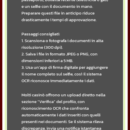
e un selfie con il documento in mano.
Preparare questi file in anticipo riduce
drasticamente i tempi di approvazione.
Passaggi consigliati:
1. Scansiona o fotografa i documenti in alta
risoluzione (300 dpi).
2. Salva i file in formato JPEG o PNG, con
dimensioni inferiori a 5 MB.
3. Usa un’app di firma digitale per aggiungere
il nome completo sul selfie, così il sistema
OCR riconosce immediatamente i dati.
Molti casinò offrono un upload diretto nella
sezione “Verifica” del profilo, con
riconoscimento OCR che confronta
automaticamente i dati inseriti con quelli
presenti nei documenti. Se il sistema rileva
discrepanze, invia una notifica istantanea