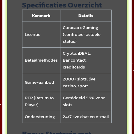
Specificaties Overzicht
Kenmerk
Details
Curacao eGaming
Licentie
(controleer actuele
status)
Crypto, iDEAL,
Betaalmethodes
Bancontact,
creditcards
2000+ slots, live
Game-aanbod
casino, sport
RTP (Return to
Gemiddeld 96% voor
Player)
slots
Ondersteuning
24/7 live chat en e-mail
Bonus Strategie met