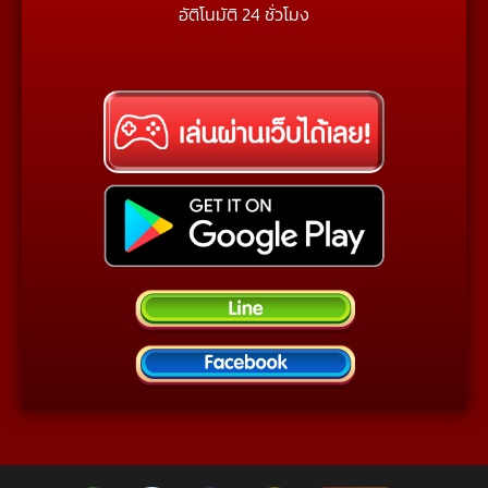
อัติโนมัติ 24 ชั่วโมง