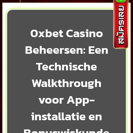
0xbet Casino
Beheersen: Een
Technische
Walkthrough
voor App-
installatie en
Bonuswiskunde