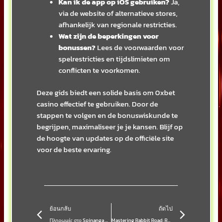
Kan ik de app op iOS gebruiken?
Ja,
via de website of alternatieve stores,
afhankelijk van regionale restricties.
Wat zijn de beperkingen voor
bonussen?
Lees de voorwaarden voor
spelrestricties en tijdslimieten om
conflicten te voorkomen.
Deze gids biedt een solide basis om 0xbet
casino effectief te gebruiken. Door de
stappen te volgen en de bonuswiskunde te
begrijpen, maximaliseer je je kansen. Blijf op
de hoogte van updates op de officiële site
voor de beste ervaring.
Prev
Next
ย้อนกลับ
ถัดไป
Πληρωμές στο Spinanga Casino: Μεθόδοι, Όρια και Ασφάλεια
Mastering Rabbit Road: Registration Process and Bonus Math with Pro Tips