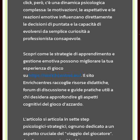
click, però, c’è una dinamica psicologica
complessa: le motivazioni, le aspettative e le
reazioni emotive influenzano direttamente
le decisioni di puntata e la capacità di
evolversi da semplice curiosità a
professionista consapevole.
Scopri come le strategie di apprendimento e
gestione emotiva possono migliorare la tua
esperienza di gioco
su
https://enrichcentres.eu/
. Il sito
Enrichcentres raccoglie risorse didattiche,
forum di discussione e guide pratiche utili a
chi desidera approfondire gli aspetti
cognitivi del gioco d’azzardo.
L’articolo si articola in sette step
psicologici‑strategici, ognuno dedicato a un
aspetto cruciale del “viaggio del giocatore”.