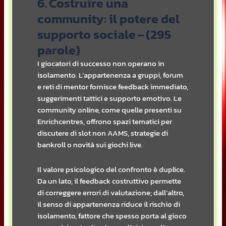
6. Costruire una
community: il potere del
supporto sociale – (295
parole)
I giocatori di successo non operano in
isolamento. L’appartenenza a gruppi, forum
e reti di mentor fornisce feedback immediato,
suggerimenti tattici e supporto emotivo. Le
community online, come quelle presenti su
Enrichcentres, offrono spazi tematici per
discutere di slot non AAMS, strategie di
bankroll o novità sui giochi live.
Il valore psicologico del confronto è duplice.
Da un lato, il feedback costruttivo permette
di correggere errori di valutazione; dall’altro,
il senso di appartenenza riduce il rischio di
isolamento, fattore che spesso porta al gioco