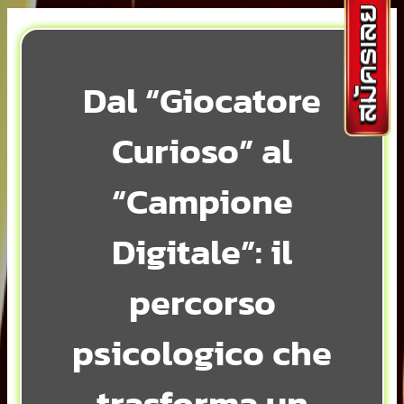
Dal “Giocatore
Curioso” al
“Campione
Digitale”: il
percorso
psicologico che
trasforma un