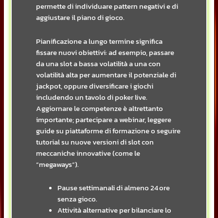
permette di individuare pattern negativi e di
aggiustare il piano di gioco.
Pianificazione a lungo termine significa
fissare nuovi obiettivi: ad esempio, passare
da una slot a bassa volatilità a una con
volatilità alta per aumentare il potenziale di
jackpot, oppure diversificare i giochi
includendo un tavolo di poker live.
Aggiornare le competenze è altrettanto
importante; partecipare a webinar, leggere
guide su piattaforme di formazione o seguire
tutorial su nuove versioni di slot con
meccaniche innovative (come le
“megaways”).
Pause settimanali di almeno 24 ore
senza gioco.
Attività alternative per bilanciare lo