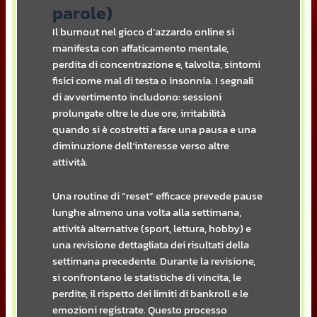
parole)
Il burnout nel gioco d’azzardo online si
manifesta con affaticamento mentale,
perdita di concentrazione e, talvolta, sintomi
fisici come mal di testa o insonnia. I segnali
di avvertimento includono: sessioni
prolungate oltre le due ore, irritabilità
quando si è costretti a fare una pausa e una
diminuzione dell’interesse verso altre
attività.
Una routine di “reset” efficace prevede pause
lunghe almeno una volta alla settimana,
attività alternative (sport, lettura, hobby) e
una revisione dettagliata dei risultati della
settimana precedente. Durante la revisione,
si confrontano le statistiche di vincita, le
perdite, il rispetto dei limiti di bankroll e le
emozioni registrate. Questo processo