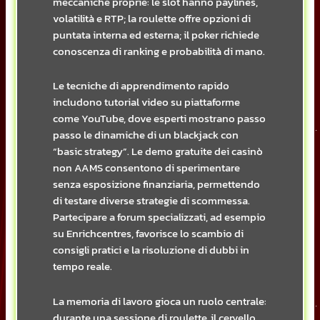
meccaniche proprie: le slot hanno paylines,
volatilità e RTP; la roulette offre opzioni di
puntata interna ed esterna; il poker richiede
conoscenza di ranking e probabilità di mano.
Le tecniche di apprendimento rapido
includono tutorial video su piattaforme
come YouTube, dove esperti mostrano passo
passo le dinamiche di un blackjack con
“basic strategy”. Le demo gratuite dei casinò
non AAMS consentono di sperimentare
senza esposizione finanziaria, permettendo
di testare diverse strategie di scommessa.
Partecipare a forum specializzati, ad esempio
su Enrichcentres, favorisce lo scambio di
consigli pratici e la risoluzione di dubbi in
tempo reale.
La memoria di lavoro gioca un ruolo centrale:
durante una sessione di roulette, il cervello