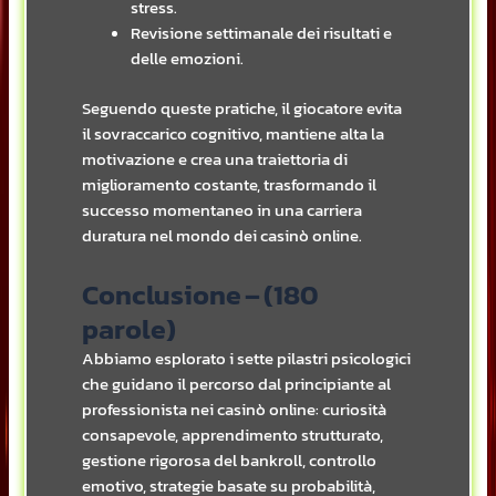
stress.
Revisione settimanale dei risultati e
delle emozioni.
Seguendo queste pratiche, il giocatore evita
il sovraccarico cognitivo, mantiene alta la
motivazione e crea una traiettoria di
miglioramento costante, trasformando il
successo momentaneo in una carriera
duratura nel mondo dei casinò online.
Conclusione – (180
parole)
Abbiamo esplorato i sette pilastri psicologici
che guidano il percorso dal principiante al
professionista nei casinò online: curiosità
consapevole, apprendimento strutturato,
gestione rigorosa del bankroll, controllo
emotivo, strategie basate su probabilità,