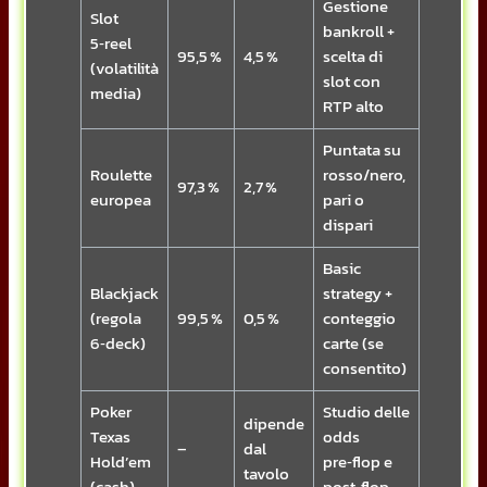
Gestione
Slot
bankroll +
5‑reel
95,5 %
4,5 %
scelta di
(volatilità
slot con
media)
RTP alto
Puntata su
Roulette
rosso/nero,
97,3 %
2,7 %
europea
pari o
dispari
Basic
Blackjack
strategy +
(regola
99,5 %
0,5 %
conteggio
6‑deck)
carte (se
consentito)
Poker
Studio delle
dipende
Texas
odds
–
dal
Hold’em
pre‑flop e
tavolo