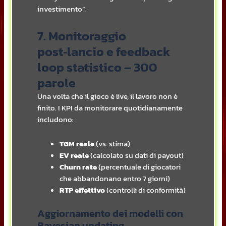
investimento”.
7. Monitoraggio
post‑lancio e feedback
loop statistico – 300
parole
Una volta che il gioco è live, il lavoro non è
finito. I KPI da monitorare quotidianamente
includono:
TGM reale
(vs. stima)
EV reale
(calcolato su dati di payout)
Churn rate
(percentuale di giocatori
che abbandonano entro 7 giorni)
RTP effettivo
(controlli di conformità)
Aggiornamento dei modelli con
Bayesian updating