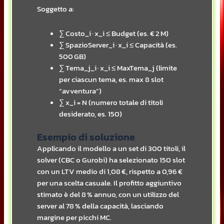
Soggetto a:
∑ Costo_i · x_i ≤ Budget (es. € 2 M)
∑ SpazioServer_i · x_i ≤ Capacità (es.
500 GB)
∑ Tema_j_i · x_i ≤ MaxTema_j (limite
per ciascun tema, es. max 8 slot
“avventura”)
∑ x_i = N (numero totale di titoli
desiderato, es. 150)
Esempio di soluzione
Applicando il modello a un set di 300 titoli, il
solver (CBC o Gurobi) ha selezionato 150 slot
con un LTV medio di 1,08 €, rispetto a 0,96 €
per una scelta casuale. Il profitto aggiuntivo
stimato è del 8 % annuo, con un utilizzo del
server al 78 % della capacità, lasciando
margine per picchi MC.