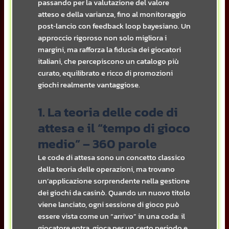
passando per la valutazione del valore
atteso e della varianza, fino al monitoraggio
post‑lancio con feedback loop bayesiano. Un
approccio rigoroso non solo migliora i
margini, ma rafforza la fiducia dei giocatori
italiani, che percepiscono un catalogo più
curato, equilibrato e ricco di promozioni
giochi realmente vantaggiose.
1. La teoria delle code di
attesa e il “tempo di gioco
medio” – 360 parole
Le code di attesa sono un concetto classico
della teoria delle operazioni, ma trovano
un’applicazione sorprendente nella gestione
dei giochi da casinò. Quando un nuovo titolo
viene lanciato, ogni sessione di gioco può
essere vista come un “arrivo” in una coda: il
giocatore entra, gioca per un certo periodo e