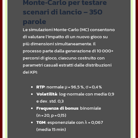
Monte‑Carlo per testare
scenari di lancio – 350
parole
Le simulazioni Monte‑Carlo (MC) consentono
di valutare l’impatto di un nuovo gioco su
più dimensioni simultaneamente. Il
processo parte dalla generazione di 10 000+
percorsi di gioco, ciascuno costruito con
parametri casuali estratti dalle distribuzioni
dei KPI:
RTP
: normale μ = 96,5 %, σ = 0,4 %
Volatilità
: log‑normale con media 0,9
e dev. std. 0,3
Frequenza di bonus
: binomiale
(n = 20, p = 0,15)
TGM
: esponenziale con λ = 0,067
(media 15 min)