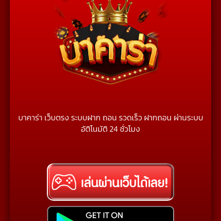
บาคาร่า เว็บตรง ระบบฝาก ถอน รวดเร็ว ฝากถอน ผ่านระบบ
อัติโนมัติ 24 ชั่วโมง