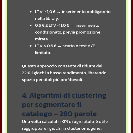
LTV ≥ 1,0 € → inserimento obbligatorio
nella library.
0,6 € ≤ LTV < 1,0 € → inserimento
condizionato, previa promozione
mirata.
LTV < 0,6 € → scarto o test A/B
limitato.
Questo approccio consente di ridurre del
22 % i giochi a basso rendimento, liberando
spazio per titoli più profittevoli.
4. Algoritmi di clustering
per segmentare il
catalogo – 280 parole
Una volta calcolati i KPI di ogni titolo, è utile
raggruppare i giochi in cluster omogenei.