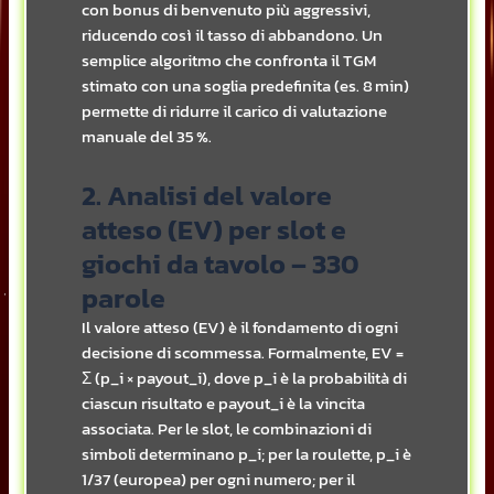
con bonus di benvenuto più aggressivi,
riducendo così il tasso di abbandono. Un
semplice algoritmo che confronta il TGM
stimato con una soglia predefinita (es. 8 min)
permette di ridurre il carico di valutazione
manuale del 35 %.
2. Analisi del valore
atteso (EV) per slot e
giochi da tavolo – 330
parole
Il valore atteso (EV) è il fondamento di ogni
decisione di scommessa. Formalmente, EV =
Σ (p_i × payout_i), dove p_i è la probabilità di
ciascun risultato e payout_i è la vincita
associata. Per le slot, le combinazioni di
simboli determinano p_i; per la roulette, p_i è
1/37 (europea) per ogni numero; per il