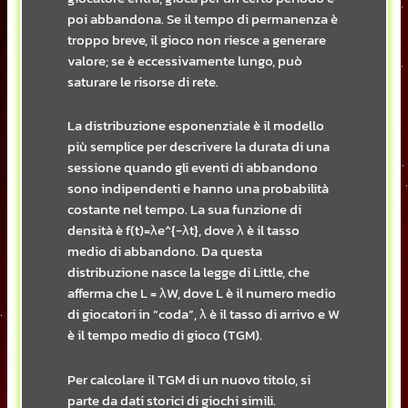
poi abbandona. Se il tempo di permanenza è
troppo breve, il gioco non riesce a generare
valore; se è eccessivamente lungo, può
saturare le risorse di rete.
La distribuzione esponenziale è il modello
più semplice per descrivere la durata di una
sessione quando gli eventi di abbandono
sono indipendenti e hanno una probabilità
costante nel tempo. La sua funzione di
densità è f(t)=λe^{-λt}, dove λ è il tasso
medio di abbandono. Da questa
distribuzione nasce la legge di Little, che
afferma che L = λW, dove L è il numero medio
di giocatori in “coda”, λ è il tasso di arrivo e W
è il tempo medio di gioco (TGM).
Per calcolare il TGM di un nuovo titolo, si
parte da dati storici di giochi simili.