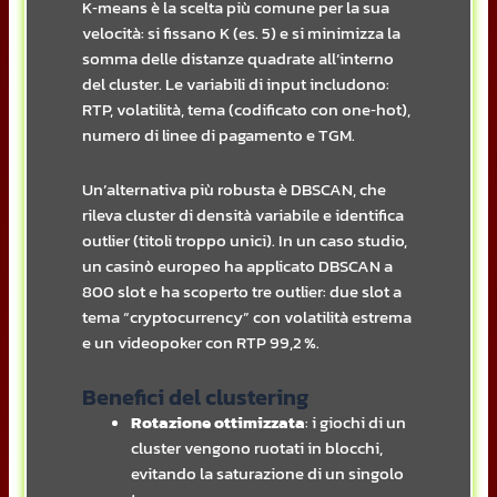
K‑means è la scelta più comune per la sua
velocità: si fissano K (es. 5) e si minimizza la
somma delle distanze quadrate all’interno
del cluster. Le variabili di input includono:
RTP, volatilità, tema (codificato con one‑hot),
numero di linee di pagamento e TGM.
Un’alternativa più robusta è DBSCAN, che
rileva cluster di densità variabile e identifica
outlier (titoli troppo unici). In un caso studio,
un casinò europeo ha applicato DBSCAN a
800 slot e ha scoperto tre outlier: due slot a
tema “cryptocurrency” con volatilità estrema
e un videopoker con RTP 99,2 %.
Benefici del clustering
Rotazione ottimizzata
: i giochi di un
cluster vengono ruotati in blocchi,
evitando la saturazione di un singolo