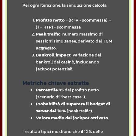
Per ogni iterazione, la simulazione calcola:
Profitto netto
= (RTP × scommessa) –
(1 – RTP) × scommessa
Peak traffic
: numero massimo di
sessioni simultanee, derivato dal TGM
aggregato.
Bankroll impact
: variazione del
bankroll del casinò, includendo
jackpot potenziali.
Metriche chiave estratte
Percentile 95
del profitto netto
(scenario di “best‑case”).
Probabilità di superare il budget di
server del 10 %
(peak traffic).
Valore medio del jackpot attivato
.
I risultati tipici mostrano che il 12 % delle