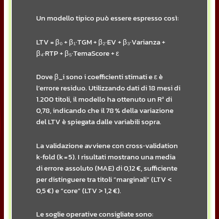
Un modello tipico può essere espresso così:
LTV = β₀ + β₁·TGM + β₂·EV + β₃·Varianza +
β₄·RTP + β₅·TemaScore + ε
Dove β_i sono i coefficienti stimati e ε è
l’errore residuo. Utilizzando dati di 18 mesi di
1.200 titoli, il modello ha ottenuto un R² di
0,78, indicando che il 78 % della variazione
del LTV è spiegata dalle variabili sopra.
La validazione avviene con cross‑validation
k‑fold (k = 5). I risultati mostrano una media
di errore assoluto (MAE) di 0,12 €, sufficiente
per distinguere tra titoli “marginali” (LTV <
0,5 €) e “core” (LTV > 1,2 €).
Le soglie operative consigliate sono: