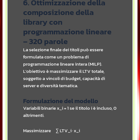
6. Ottimizzazione della
composizione della
library con
programmazione lineare
– 320 parole
La selezione finale dei titoli può essere
formulata come un problema di
programmazione lineare intera (MILP).
L’obiettivo è massimizzare il LTV totale,
soggetto a vincoli di budget, capacità di
server e diversità tematica.
Formulazione del modello
Variabili binarie x_i = 1 se il titolo i è incluso, 0
altrimenti.
Massimizzare ∑ LTV_i · x_i