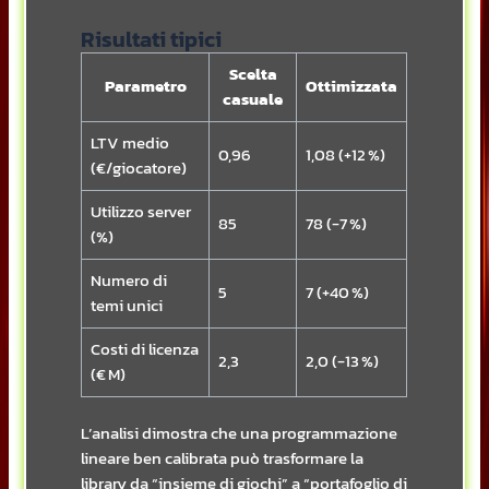
Risultati tipici
Scelta
Parametro
Ottimizzata
casuale
LTV medio
0,96
1,08 (+12 %)
(€/giocatore)
Utilizzo server
85
78 (-7 %)
(%)
Numero di
5
7 (+40 %)
temi unici
Costi di licenza
2,3
2,0 (-13 %)
(€ M)
L’analisi dimostra che una programmazione
lineare ben calibrata può trasformare la
library da “insieme di giochi” a “portafoglio di