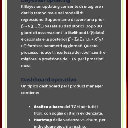
Il Bayesian updating consente di integrare i
dati in tempo reale nei modelli di
regressione. Supponiamo di avere una prior
β ~ N(μ₀, Σ₀) basata su dati storici. Dopo 30
giorni di osservazioni, la likelihood L(β|data)
è calcolata e la posterior β̂ = Σ₁(Σ₀⁻¹μ₀ + Xᵀy/
σ²) fornisce parametri aggiornati. Questo
processo riduce l’incertezza dei coefficienti e
migliora la previsione del LTV per i prossimi
mesi.
Dashboard operativo
Un tipico dashboard per i product manager
contiene:
Grafico a barre
del TGM per tutti i
titoli, con soglia di 8 min evidenziata.
Heatmap
della varianza vs. churn, per
individuare giochi a rischio.