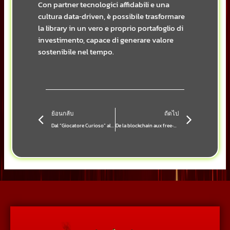
Con partner tecnologici affidabili e una
cultura data‑driven, è possibile trasformare
la library in un vero e proprio portafoglio di
investimento, capace di generare valore
sostenibile nel tempo.
Prev
Next
ย้อนกลับ
ถัดไป
Dal “Giocatore Curioso” al “Campione Digitale”: il percorso psicologico che trasforma un principiante in una star dei casinò online
De la blockchain aux free‑spins : évolution de la sécurité des paiements dans les casinos crypto