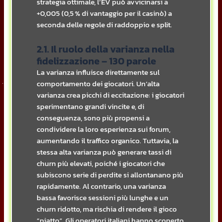
strategia ottimale, l’EV può avvicinarsi a
+0,005 (0,5 % di vantaggio per il casinò) a
seconda delle regole di raddoppio e split.
2.1. Il ruolo della varianza nella
fidelizzazione – 130 parole
La varianza influisce direttamente sul
comportamento dei giocatori. Un’alta
varianza crea picchi di eccitazione: i giocatori
sperimentano grandi vincite e, di
conseguenza, sono più propensi a
condividere la loro esperienza sui forum,
aumentando il traffico organico. Tuttavia, la
stessa alta varianza può generare tassi di
churn più elevati, poiché i giocatori che
subiscono serie di perdite si allontanano più
rapidamente. Al contrario, una varianza
bassa favorisce sessioni più lunghe e un
churn ridotto, ma rischia di rendere il gioco
“piatto”. Gli operatori italiani hanno scoperto