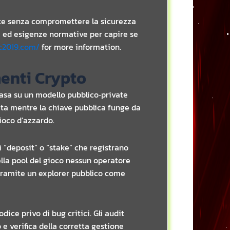
ente senza compromettere la sicurezza
i ed esigenze normative per capire se
c2019.com/
for more information.
menti Crypto
basa su un modello pubblico‑private
vata mentre la chiave pubblica funge da
gioco d’azzardo.
i “deposit” o “stake” che registrano
nella pool del gioco nessun operatore
i tramite un explorer pubblico come
ice privo di bug critici. Gli audit
e verifica della corretta gestione