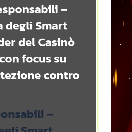
esponsabili –
a degli Smart
der del Casinò
 con focus su
tezione contro
onsabili –
egli Smart