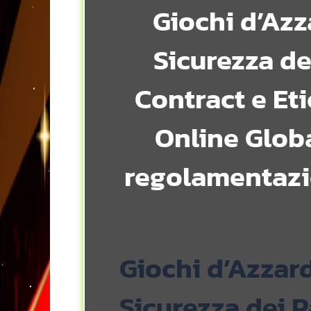
Giochi d’Azz
Sicurezza de
Contract e Et
Online Globa
regolamentazi
Giochi d’Azzar
Sicurezza dei 