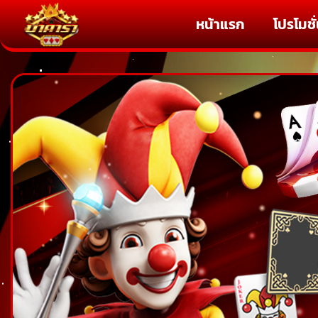
Skip
หน้าแรก
โปรโมชั
to
content