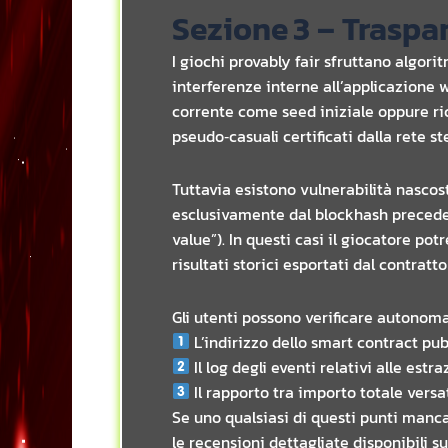
Sezione 3 – Traspa
I giochi provably fair sfruttano algori
interferenze interne all’applicazione 
corrente come seed iniziale oppure ri
pseudo‑casuali certificati dalla rete st
Tuttavia esistono vulnerabilità nasco
esclusivamente dal blockhash precede
value”). In questi casi il giocatore po
risultati storici esportati dal contra
Gli utenti possono verificare autonom
L’indirizzo dello smart contract pub
Il log degli eventi relativi alle es
Il rapporto tra importo totale versa
Se uno qualsiasi di questi punti manca
le recensioni dettagliate disponibili s