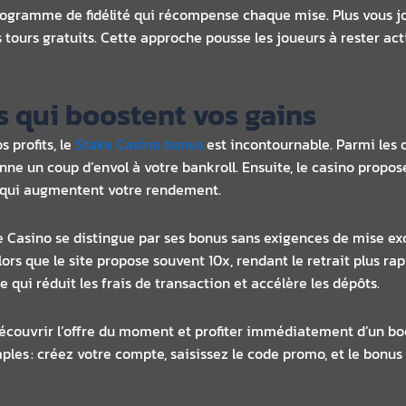
 programme de fidélité qui récompense chaque mise. Plus vous 
ours gratuits. Cette approche pousse les joueurs à rester act
s qui boostent vos gains
 profits, le
Stake Casino bonus
est incontournable. Parmi les 
onne un coup d’envol à votre bankroll. Ensuite, le casino prop
se qui augmentent votre rendement.
 Casino se distingue par ses bonus sans exigences de mise ex
ors que le site propose souvent 10x, rendant le retrait plus rap
e qui réduit les frais de transaction et accélère les dépôts.
 découvrir l’offre du moment et profiter immédiatement d’un bo
mples : créez votre compte, saisissez le code promo, et le bon