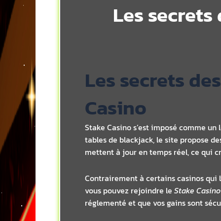
Les secrets
Les secrets de
Casino
Stake Casino s’est imposé comme un le
tables de blackjack, le site propose de
mettent à jour en temps réel, ce qui
Contrairement à certains casinos qui li
vous pouvez rejoindre le
Stake Casino
réglementé et que vos gains sont sécu