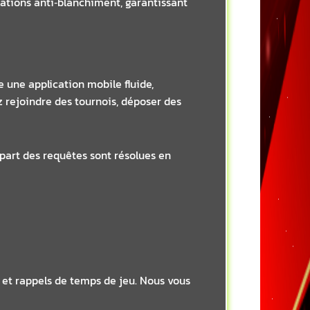
ulations anti‑blanchiment, garantissant
 une application mobile fluide,
z rejoindre des tournois, déposer des
lupart des requêtes sont résolues en
on et rappels de temps de jeu. Nous vous