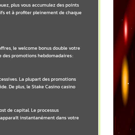
jouez, plus vous accumulez des points
ifs et à profiter pleinement de chaque
offres, le welcome bonus double votre
ose des promotions hebdomadaires :
cessives. La plupart des promotions
ide. De plus, le Stake Casino casino
ost de capital. Le processus
us apparaît instantanément dans votre