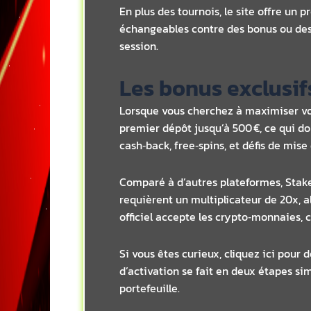
En plus des tournois, le site offre un
échangeables contre des bonus ou des t
session.
Les bonus exclusif
Lorsque vous cherchez à maximiser vos
premier dépôt jusqu’à 500 €, ce qui d
cash‑back, free‑spins, et défis de mi
Comparé à d’autres plateformes, Stake
requièrent un multiplicateur de 20x, al
officiel accepte les crypto‑monnaies, c
Si vous êtes curieux, cliquez ici pour
d’activation se fait en deux étapes si
portefeuille.