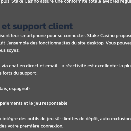
De plus, Stake Casino assure une conformité totale avec les rég
et support client
ilisent leur smartphone pour se connecter. Stake Casino propose
it l’ensemble des fonctionnalités du site desktop. Vous pouve
ous soyez.
 via chat en direct et email. La réactivité est excellente : la p
 forts du support :
lais, espagnol)
s paiements et le jeu responsable
 intègre des outils de jeu sûr : limites de dépôt, auto‑exclusi
dès votre première connexion.