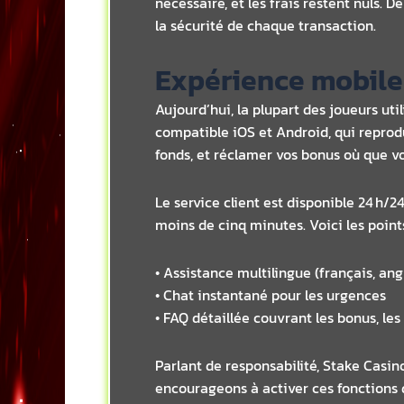
nécessaire, et les frais restent nuls. 
la sécurité de chaque transaction.
Expérience mobile 
Aujourd’hui, la plupart des joueurs ut
compatible iOS et Android, qui reprodu
fonds, et réclamer vos bonus où que v
Le service client est disponible 24 h/24
moins de cinq minutes. Voici les points
• Assistance multilingue (français, ang
• Chat instantané pour les urgences
• FAQ détaillée couvrant les bonus, le
Parlant de responsabilité, Stake Casino
encourageons à activer ces fonctions 